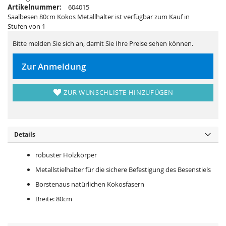
s
i
Artikelnummer:
604015
p
e
r
s
Saalbesen 80cm Kokos Metallhalter ist verfügbar zum Kauf in
i
p
Stufen von 1
n
r
g
i
e
n
Bitte melden Sie sich an, damit Sie Ihre Preise sehen können.
n
g
e
n
Zur Anmeldung
ZUR WUNSCHLISTE HINZUFÜGEN
Details
robuster Holzkörper
Metallstielhalter für die sichere Befestigung des Besenstiels
Borstenaus natürlichen Kokosfasern
Breite: 80cm