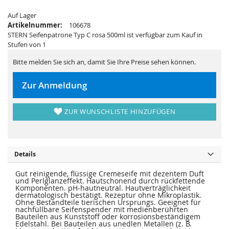
s
i
p
e
Auf Lager
r
s
i
p
Artikelnummer:
106678
n
r
STERN Seifenpatrone Typ C rosa 500ml ist verfügbar zum Kauf in
g
i
e
n
Stufen von 1
n
g
e
Bitte melden Sie sich an, damit Sie Ihre Preise sehen können.
n
Zur Anmeldung
ZUR WUNSCHLISTE HINZUFÜGEN
Details
Gut reinigende, flüssige Cremeseife mit dezentem Duft
und Perlglanzeffekt. Hautschonend durch rückfettende
Komponenten. pH-hautneutral. Hautverträglichkeit
dermatologisch bestätigt. Rezeptur ohne Mikroplastik.
Ohne Bestandteile tierischen Ursprungs. Geeignet für
nachfüllbare Seifenspender mit medienberührten
Bauteilen aus Kunststoff oder korrosionsbeständigem
Edelstahl. Bei Bauteilen aus unedlen Metallen (z. B.