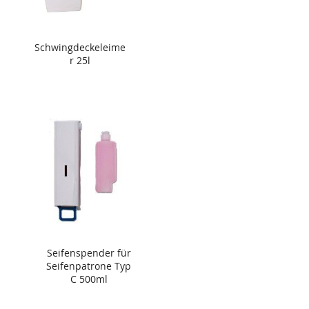
Schwingdeckeleime
r 25l
Seifenspender für
Seifenpatrone Typ
C 500ml