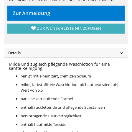
s
i
p
e
r
s
Zur Anmeldung
i
p
n
r
g
i
e
n
n
ZUR WUNSCHLISTE HINZUFÜGEN
g
e
n
Details
Milde und zugleich pflegende Waschlotion für eine
sanfte Reinigung
reinigt mit einem zart, cremigen Schaum
milde, farbstofffreie Waschlotion mit hautneutralem pH-
Wert von 5,5
hat eine zart duftende Formel
enthält rückfettende und pflegende Substanzen
hervorragende Hautverträglichkeit
enthält hautmilde Tenside