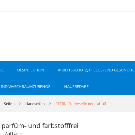
RE
DESINFEKTION
ARBEITSSCHUTZ, PFLEGE- UND GESUNDHE
 UND WASCHRAUMZUBEHÖR
HAUSBEDARF
Seifen
Handseifen
STERN Cremeseife neutral 10l
 parfüm- und farbstofffrei
Auf Lager