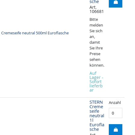
sche
Art.
106681
Bitte
melden
Sie sich
an,
damit
Sie Ihre
Preise
sehen
können.
Auf
Lager -
Sofort
lieferb
ar
STERN
Anzahl
Creme
seife
neutral
1l
Eurofla
sche
Art.