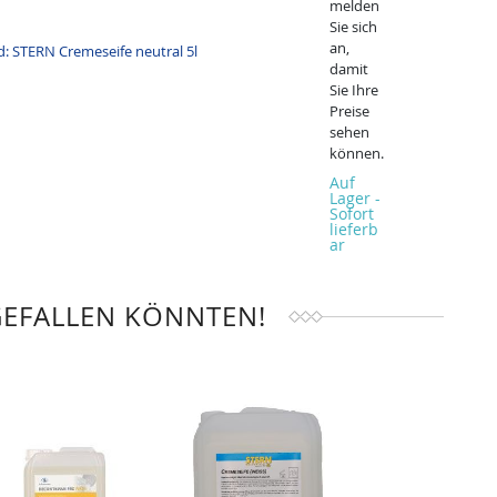
melden
Sie sich
an,
damit
Sie Ihre
Preise
sehen
können.
Auf
Lager -
Sofort
lieferb
ar
GEFALLEN KÖNNTEN!