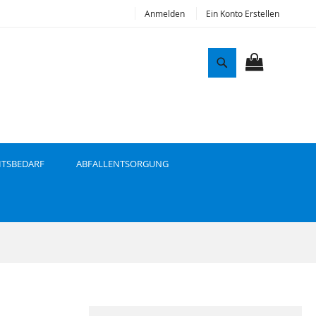
Anmelden
Ein Konto Erstellen
S
u
MEIN WAR
c
h
e
ITSBEDARF
ABFALLENTSORGUNG