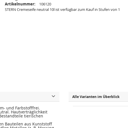
Artikelnummer:
106120
STERN Cremeseife neutral 10l ist verfügbar zum Kauf in Stufen von 1
Alle Varianten im Überblick
üm- und Farbstofffrei.
al. Hautverträglichkeit
estandteile tierischen
n Bauteilen aus Kunststoff
dlen Metallen (z. B. Messing