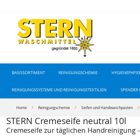
D
i
r
e
k
t
z
u
m
I
n
h
a
l
t
BASISSORTIMENT
REINIGUNGSCHEMIE
HYGIENEPAPIE
REINIGUNGSSYSTEME UND REINIGUNGSTEXTILIEN
SPENDER
Home
Reinigungschemie
Seifen und Handwaschpasten
STERN Cremeseife neutral 10l
Cremeseife zur täglichen Handreinigung -
Z
Z