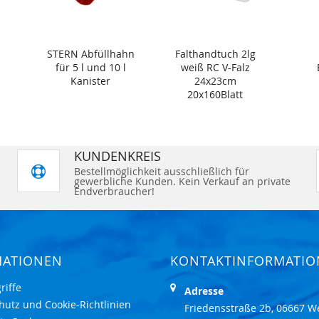
STERN Abfüllhahn
Falthandtuch 2lg
für 5 l und 10 l
weiß RC V-Falz
Kanister
24x23cm
20x160Blatt
KUNDENKREIS
Bestellmöglichkeit ausschließlich für
gewerbliche Kunden. Kein Verkauf an private
Endverbraucher!
MATIONEN
KONTAKTINFORMATI
riffe
Adresse
hutz und Cookie-Richtlinien
Friedensstraße 2b, 06667 W