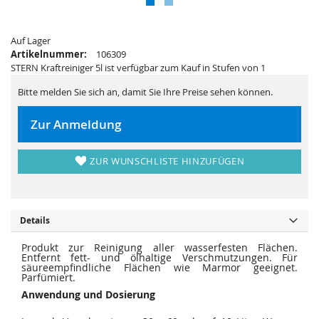
s
i
p
e
r
s
i
p
n
Auf Lager
r
g
i
Artikelnummer:
106309
e
n
STERN Kraftreiniger 5l ist verfügbar zum Kauf in Stufen von 1
n
g
e
n
Bitte melden Sie sich an, damit Sie Ihre Preise sehen können.
Zur Anmeldung
ZUR WUNSCHLISTE HINZUFÜGEN
Details
Produkt zur Reinigung aller wasserfesten Flächen.
Entfernt fett- und ölhaltige Verschmutzungen. Für
säureempfindliche Flächen wie Marmor geeignet.
Parfümiert.
Anwendung und Dosierung