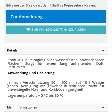
s
i
p
e
Bitte melden Sie sich an, damit Sie Ihre Preise sehen können.
r
s
i
p
n
r
Zur Anmeldung
g
i
e
n
n
g
e
ZUR WUNSCHLISTE HINZUFÜGEN
n
Details
Produkt zur Reinigung aller wasserfesten, abwaschbaren
Flächen. Sorgt für einen lang anhaltenden Duft.
Parfümiert.
Anwendung und Dosierung
Je nach Verschmutzung 50 – 100 ml auf 10 l Wasser
geben. Reinigung wie gewohnt durchführen. Nicht für
unversiegelte Holz- und Korkböden geeignet!
Lagertemperatur: + 5 °C bis 30 °C.
Mehr Informationen