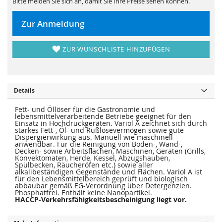
Bitte melden Sie sich an, damit Sie Ihre Preise sehen können.
s
i
p
e
r
s
i
p
Zur Anmeldung
n
r
g
i
e
n
n
g
ZUR WUNSCHLISTE HINZUFÜGEN
e
n
Details
Fett- und Öllöser für die Gastronomie und
lebensmittelverarbeitende Betriebe geeignet für den
Einsatz in Hochdruckgeräten. Variol A zeichnet sich durch
starkes Fett-, Öl- und Rußlösevermögen sowie gute
Dispergierwirkung aus. Manuell wie maschinell
anwendbar. Für die Reinigung von Boden-, Wand-,
Decken- sowie Arbeitsflächen, Maschinen, Geräten (Grills,
Konvektomaten, Herde, Kessel, Abzugshauben,
Spülbecken, Räucheröfen etc.) sowie aller
alkalibeständigen Gegenstände und Flächen. Variol A ist
für den Lebensmittelbereich geprüft und biologisch
abbaubar gemäß EG-Verordnung über Detergenzien.
Phosphatfrei. Enthält keine Nanopartikel.
HACCP-Verkehrsfähigkeitsbescheinigung liegt vor.