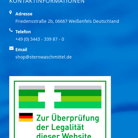
KONTAKTINFORMATIONEN
Adresse
Friedensstraße 2b, 06667 Weißenfels Deutschland
Telefon
+49 (0) 3443 - 339 87 - 0
Email
shop@sternwaschmittel.de