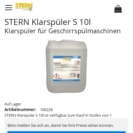
D
i
r
e
k
STERN Klarspüler S 10l
t
z
u
Klarspüler für Geschirrspülmaschinen
m
I
Z
Z
n
u
u
h
m
m
a
E
A
l
n
n
t
d
f
e
a
d
n
e
g
r
d
B
e
i
r
l
B
d
i
e
l
r
d
g
e
a
r
Auf Lager
l
g
Artikelnummer:
106228
e
a
r
l
STERN Klarspüler S 10l ist verfügbar zum Kauf in Stufen von 1
i
e
e
r
Bitte melden Sie sich an, damit Sie Ihre Preise sehen können.
s
i
p
e