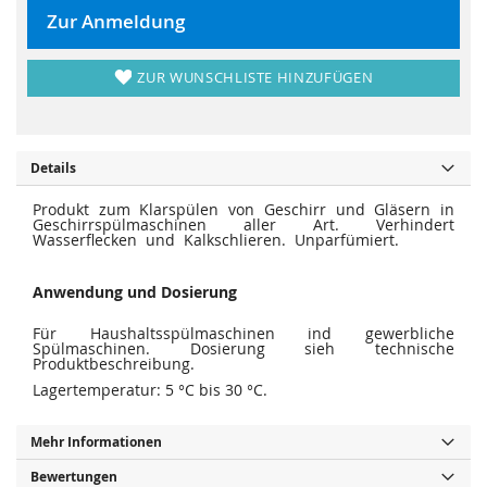
r
s
i
p
Zur Anmeldung
n
r
g
i
e
n
n
g
ZUR WUNSCHLISTE HINZUFÜGEN
e
n
Details
Produkt zum Klarspülen von Geschirr und Gläsern in
Geschirrspülmaschinen aller Art. Verhindert
Wasserflecken und Kalkschlieren. Unparfümiert.
Anwendung und Dosierung
Für Haushaltsspülmaschinen ind gewerbliche
Spülmaschinen. Dosierung sieh technische
Produktbeschreibung.
Lagertemperatur: 5 °C bis 30 °C.
Mehr Informationen
Bewertungen