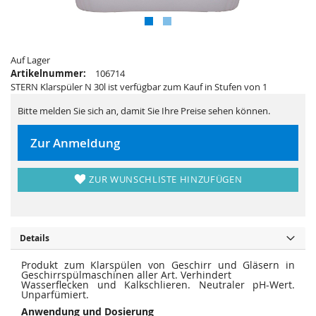
i
e
e
r
s
i
p
e
r
s
i
p
n
Auf Lager
r
g
i
Artikelnummer:
106714
e
n
STERN Klarspüler N 30l ist verfügbar zum Kauf in Stufen von 1
n
g
e
n
Bitte melden Sie sich an, damit Sie Ihre Preise sehen können.
Zur Anmeldung
ZUR WUNSCHLISTE HINZUFÜGEN
Details
Produkt zum Klarspülen von Geschirr und Gläsern in
Geschirrspülmaschinen aller Art. Verhindert
Wasserflecken und Kalkschlieren. Neutraler pH-Wert.
Unparfümiert.
Anwendung und Dosierung