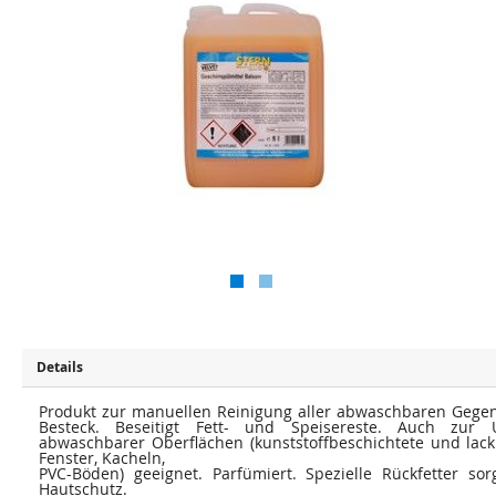
u
u
m
m
E
A
n
n
d
f
e
a
d
n
e
g
r
d
B
e
i
r
l
B
d
i
e
l
r
d
g
e
a
r
l
g
e
a
r
l
i
e
e
r
s
i
p
e
r
s
i
p
Details
n
r
g
i
e
n
Produkt zur manuellen Reinigung aller abwaschbaren Gegens
n
g
Besteck. Beseitigt Fett- und Speisereste. Auch zur Un
e
abwaschbarer Oberflächen (kunststoffbeschichtete und lack
n
Fenster, Kacheln,
PVC-Böden) geeignet. Parfümiert. Spezielle Rückfetter so
Hautschutz.