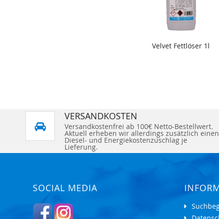
Velvet Fettlöser 1l
VERSANDKOSTEN
Versandkostenfrei ab 100€ Netto-Bestellwert.
Aktuell erheben wir allerdings zusätzlich einen
Diesel- und Energiekostenzuschlag je
Lieferung.
SOCIAL MEDIA
INFOR
Suchbeg
Datensc