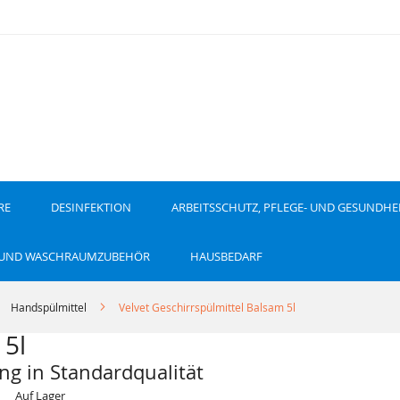
RE
DESINFEKTION
ARBEITSSCHUTZ, PFLEGE- UND GESUNDHE
 UND WASCHRAUMZUBEHÖR
HAUSBEDARF
Handspülmittel
Velvet Geschirrspülmittel Balsam 5l
 5l
ng in Standardqualität
Auf Lager