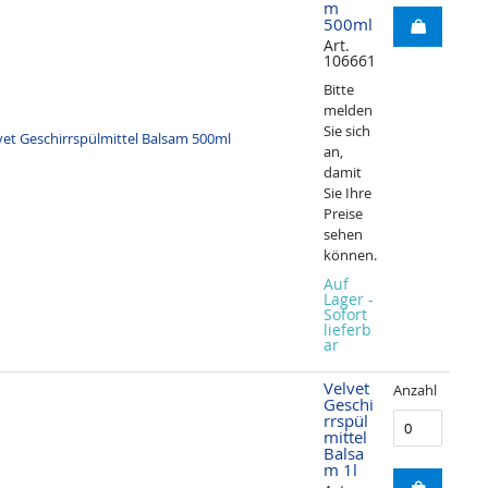
m
500ml
Art.
106661
Bitte
melden
Sie sich
an,
damit
Sie Ihre
Preise
sehen
können.
Auf
Lager -
Sofort
lieferb
ar
Velvet
Anzahl
Geschi
rrspül
mittel
Balsa
m 1l