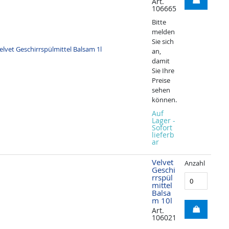
Art.
106665
Bitte
melden
Sie sich
an,
damit
Sie Ihre
Preise
sehen
können.
Auf
Lager -
Sofort
lieferb
ar
Velvet
Anzahl
Geschi
rrspül
mittel
Balsa
m 10l
Art.
106021