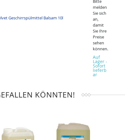
Bitte
melden
Sie sich
an,
damit
Sie Ihre
Preise
sehen
können.
Auf
Lager -
Sofort
lieferb
ar
GEFALLEN KÖNNTEN!