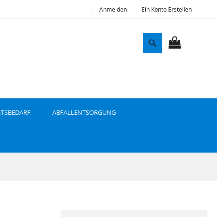
Anmelden
Ein Konto Erstellen
S
u
MEIN WAR
c
h
e
ITSBEDARF
ABFALLENTSORGUNG