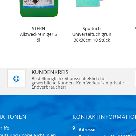
STERN
Spültuch
Allzweckreiniger S
Universaltuch grün
5l
38x38cm 10 Stück
KUNDENKREIS
Bestellmöglichkeit ausschließlich für
gewerbliche Kunden. Kein Verkauf an private
Endverbraucher!
MATIONEN
KONTAKTINFORMATI
riffe
Adresse
hutz und Cookie-Richtlinien