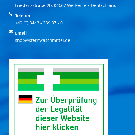
Friedensstraße 2b, 06667 Weißenfels Deutschland
Telefon
+49 (0) 3443 - 339 87 - 0
Email
shop@sternwaschmittel.de