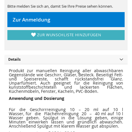
s
i
p
e
Bitte melden Sie sich an, damit Sie Ihre Preise sehen können.
r
s
i
p
n
r
Zur Anmeldung
g
i
e
n
n
g
e
ZUR WUNSCHLISTE HINZUFÜGEN
n
Details
Produkt zur manuellen Reinigung aller abwaschbaren
Gegenstände wie Geschirr, Gläser, Besteck. Beseitigt Fett-
und Speisereste, schafft rückstandsfrei Glanz.
Unparfümiert. Auch geeignet für die Reinigung von
kunststoffbeschichteten und lackierten Flächen,
Küchenmöbeln, Fenster, Kacheln, PVC-Böden.
Anwendung und Dosierung
Für die Geschirrreinigung 10 – 20 ml auf 10 l
Wasser, für die Flächenreinigung 20 – 40 ml auf 10 l
Wasser geben. Spülgut in die Lösung geben, einige
Minuten einwirken lassen und gründlich abwaschen.
Anschließend Spülgut mit klarem Wasser gut abspülen.