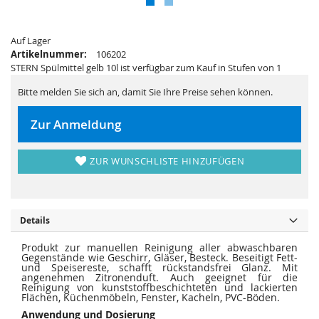
s
i
p
e
r
s
i
p
n
Auf Lager
r
g
i
Artikelnummer:
106202
e
n
STERN Spülmittel gelb 10l ist verfügbar zum Kauf in Stufen von 1
n
g
e
n
Bitte melden Sie sich an, damit Sie Ihre Preise sehen können.
Zur Anmeldung
ZUR WUNSCHLISTE HINZUFÜGEN
Details
Produkt zur manuellen Reinigung aller abwaschbaren
Gegenstände wie Geschirr, Gläser, Besteck. Beseitigt Fett-
und Speisereste, schafft rückstandsfrei Glanz. Mit
angenehmen Zitronenduft. Auch geeignet für die
Reinigung von kunststoffbeschichteten und lackierten
Flächen, Küchenmöbeln, Fenster, Kacheln, PVC-Böden.
Anwendung und Dosierung