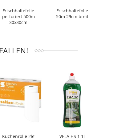
Frischhaltefolie
Frischhaltefolie
perforiert 500m
50m 29cm breit
30x30cm
FALLEN!
Küchenrolle 2lg
VELA HS 1 1l