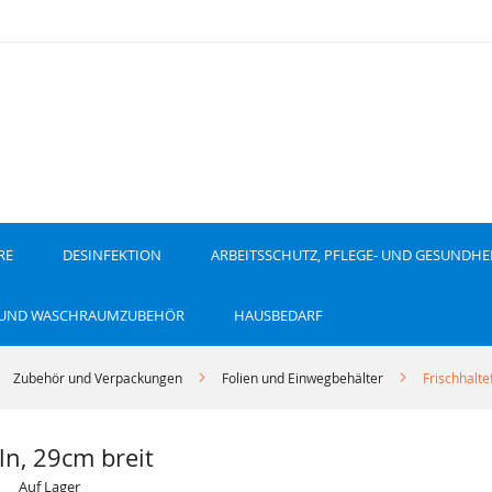
RE
DESINFEKTION
ARBEITSSCHUTZ, PFLEGE- UND GESUNDHE
 UND WASCHRAUMZUBEHÖR
HAUSBEDARF
Zubehör und Verpackungen
Folien und Einwegbehälter
Frischhalte
ln, 29cm breit
Auf Lager