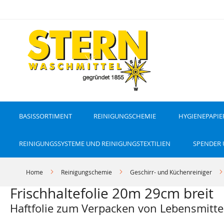
D
i
r
e
k
t
z
u
m
I
n
h
a
l
t
BASISSORTIMENT
REINIGUNGSCHEMIE
HYGIENEPAPIE
REINIGUNGSSYSTEME UND REINIGUNGSTEXTILIEN
SPENDER
Home
Reinigungschemie
Geschirr- und Küchenreiniger
Frischhaltefolie 20m 29cm breit
Haftfolie zum Verpacken von Lebensmitte
Z
Z