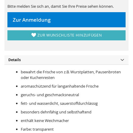
s
i
p
e
Bitte melden Sie sich an, damit Sie Ihre Preise sehen können.
r
s
i
p
n
r
Zur Anmeldung
g
i
e
n
n
g
e
ZUR WUNSCHLISTE HINZUFÜGEN
n
Details
bewahrt die Frische von z.B. Wurstplatten, Pausenbroten
oder Kuchenresten
aromaschützend für langanhaltende Frische
geruchs- und geschmacksneutral
fett- und wasserdicht, sauerstoffdurchlässig
besonders dehnfähig und selbsthaftend
enthält keine Weichmacher
Farbe: transparent