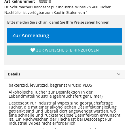
Artikelnummer:
303018
e
a
r
l
Dr. Schumacher Descosept pur Industrial Wipes 2 x 400 Tücher
i
e
Nachfüller ist verfügbar zum Kauf in Stufen von 1
e
r
s
i
p
e
Bitte melden Sie sich an, damit Sie Ihre Preise sehen können.
r
s
i
p
n
r
Zur Anmeldung
g
i
e
n
n
g
e
ZUR WUNSCHLISTE HINZUFÜGEN
n
Details
bakterizid, levurozid, begrenzt viruzid PLUS
Alkoholische Tücher zur Desinfektion in der
Lebendmittelindustrie (gebrauchsfertiger Eimer)
Descosept Pur Industrial Wipes sind gebrauchsfertige
Tücher, die mit einer alkoholischen Desinfektionslösung
getränkt sind und überall dort angewendet werden, wo
eine schnelle und rückstandslose Desinfektion erwünscht
ist. Ein Nachwischen der Fläche ist bei Descosept Pur
Industrial Wipes nicht erforderlich.