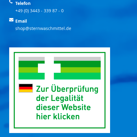
Telefon
+49 (0) 3443 - 339 87 - 0
Email
shop@sternwaschmittel.de