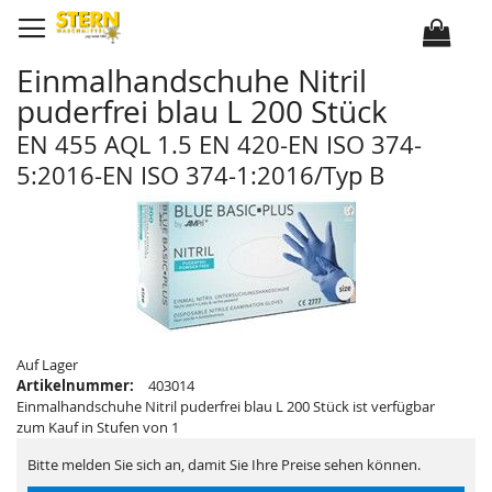
D
i
r
e
k
Einmalhandschuhe Nitril
t
z
puderfrei blau L 200 Stück
u
m
I
EN 455 AQL 1.5 EN 420-EN ISO 374-
n
h
5:2016-EN ISO 374-1:2016/Typ B
a
l
Z
Z
t
u
u
m
m
E
A
n
n
d
f
e
a
d
n
e
g
r
d
B
e
i
r
Auf Lager
l
B
d
Artikelnummer:
403014
i
e
l
Einmalhandschuhe Nitril puderfrei blau L 200 Stück ist verfügbar
r
d
zum Kauf in Stufen von 1
g
e
a
r
l
g
Bitte melden Sie sich an, damit Sie Ihre Preise sehen können.
e
a
r
l