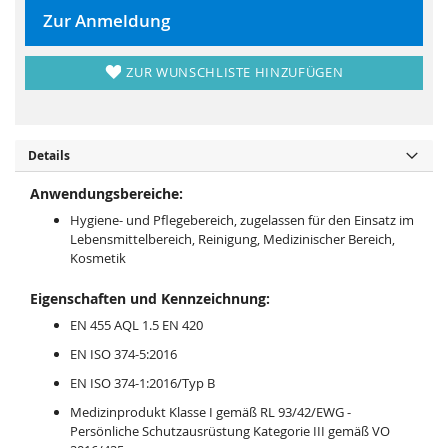
i
e
Zur Anmeldung
e
r
s
i
p
e
r
s
i
ZUR WUNSCHLISTE HINZUFÜGEN
p
n
r
g
i
e
n
n
g
e
n
Details
Anwendungsbereiche:
Hygiene- und Pflegebereich, zugelassen für den Einsatz im
Lebensmittelbereich, Reinigung, Medizinischer Bereich,
Kosmetik
Eigenschaften und Kennzeichnung:
EN 455 AQL 1.5 EN 420
EN ISO 374-5:2016
EN ISO 374-1:2016/Typ B
Medizinprodukt Klasse I gemäß RL 93/42/EWG -
Persönliche Schutzausrüstung Kategorie III gemäß VO