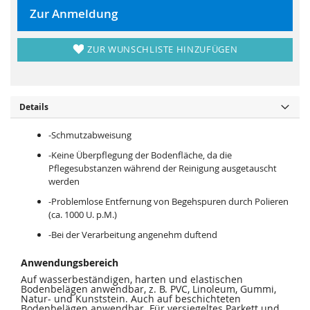
r
s
i
p
Zur Anmeldung
n
r
g
i
e
n
n
g
ZUR WUNSCHLISTE HINZUFÜGEN
e
n
Details
-Schmutzabweisung
-Keine Überpflegung der Bodenfläche, da die
Pflegesubstanzen während der Reinigung ausgetauscht
werden
-Problemlose Entfernung von Begehspuren durch Polieren
(ca. 1000 U. p.M.)
-Bei der Verarbeitung angenehm duftend
Anwendungsbereich
Auf wasserbeständigen, harten und elastischen
Bodenbelägen anwendbar, z. B. PVC, Linoleum, Gummi,
Natur- und Kunststein. Auch auf beschichteten
Bodenbelägen anwendbar. Für versiegeltes Parkett und