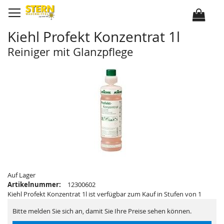
D
i
r
e
k
Kiehl Profekt Konzentrat 1l
t
z
u
Reiniger mit Glanzpflege
m
I
Z
Z
n
u
u
h
m
m
a
E
A
l
n
n
t
d
f
e
a
d
n
e
g
r
d
B
e
i
r
l
B
d
i
e
l
r
d
g
e
a
r
Auf Lager
l
g
Artikelnummer:
12300602
e
a
r
l
Kiehl Profekt Konzentrat 1l ist verfügbar zum Kauf in Stufen von 1
i
e
e
r
Bitte melden Sie sich an, damit Sie Ihre Preise sehen können.
s
i
p
e