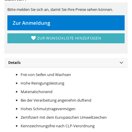
s
i
p
e
r
s
Bitte melden Sie sich an, damit Sie Ihre Preise sehen können.
i
p
n
r
g
i
Zur Anmeldung
e
n
n
g
e
n
ZUR WUNSCHLISTE HINZUFÜGEN
Details
Frei von Seifen und Wachsen
Hohe Reinigungsleistung
Materialschonend
Bei der Verarbeitung angenehm duftend
Hohes Schmutztragevermögen
Zertifiziert mit dem Europäischen Umweltzeichen
Kennzeichnungsfrei nach CLP-Verordnung