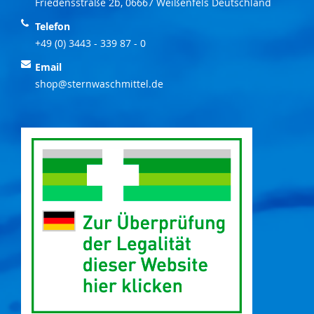
Friedensstraße 2b, 06667 Weißenfels Deutschland
Telefon
+49 (0) 3443 - 339 87 - 0
Email
shop@sternwaschmittel.de