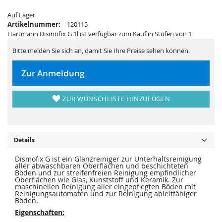
s
i
p
e
Auf Lager
r
s
i
p
Artikelnummer:
120115
n
r
Hartmann Dismofix G 1l ist verfügbar zum Kauf in Stufen von 1
g
i
e
n
n
g
Bitte melden Sie sich an, damit Sie Ihre Preise sehen können.
e
n
Zur Anmeldung
ZUR WUNSCHLISTE HINZUFÜGEN
Details
Dismofix G ist ein Glanzreiniger zur Unterhaltsreinigung
aller abwaschbaren Oberflächen und beschichteten
Böden und zur streifenfreien Reinigung empfindlicher
Oberflächen wie Glas, Kunststoff und Keramik. Zur
maschinellen Reinigung aller eingepflegten Böden mit
Reinigungsautomaten und zur Reinigung ableitfähiger
Böden.
Eigenschaften: