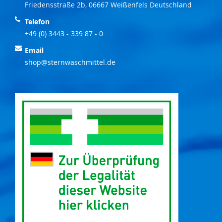
Friedensstraße 2b, 06667 Weißenfels Deutschland
Telefon
+49 (0) 3443 - 339 87 - 0
Email
shop@sternwaschmittel.de