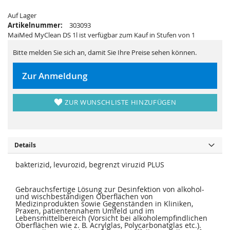
s
i
p
e
Auf Lager
r
s
i
p
Artikelnummer:
303093
n
r
MaiMed MyClean DS 1l ist verfügbar zum Kauf in Stufen von 1
g
i
e
n
n
g
Bitte melden Sie sich an, damit Sie Ihre Preise sehen können.
e
n
Zur Anmeldung
ZUR WUNSCHLISTE HINZUFÜGEN
Details
bakterizid, levurozid, begrenzt viruzid PLUS
Gebrauchsfertige Lösung zur Desinfektion von alkohol-
und wischbeständigen Oberflächen von
Medizinprodukten sowie Gegenständen in Kliniken,
Praxen, patientennahem Umfeld und im
Lebensmittelbereich (Vorsicht bei alkoholempfindlichen
Oberflächen wie z. B. Acrylglas, Polycarbonatglas etc.).