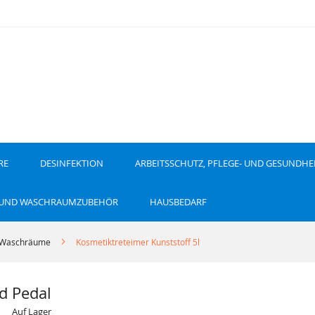
RE
DESINFEKTION
ARBEITSSCHUTZ, PFLEGE- UND GESUNDHE
 UND WASCHRAUMZUBEHÖR
HAUSBEDARF
r Waschräume
Kosmetiktreteimer Kunststoff 5l
d Pedal
Auf Lager