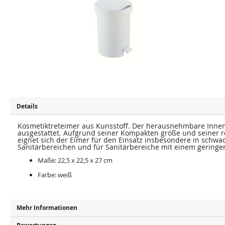
u
u
m
m
E
A
n
n
d
f
e
a
d
n
e
g
r
d
B
e
i
r
l
B
d
i
e
l
r
d
g
e
Details
a
r
l
g
e
a
Kosmetiktreteimer aus Kunsstoff. Der herausnehmbare Innen
r
l
i
e
ausgestattet. Aufgrund seiner Kompakten größe und seiner 
e
r
eignet sich der Eimer für den Einsatz insbesondere in schwa
s
i
Sanitärbereichen und für Sanitärbereiche mit einem geringe
p
e
r
s
Maße: 22,5 x 22,5 x 27 cm
i
p
n
r
Farbe: weiß
g
i
e
n
n
g
e
n
Mehr Informationen