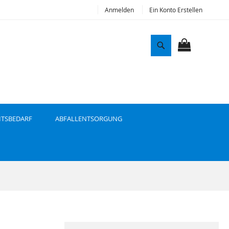
Anmelden
Ein Konto Erstellen
S
u
MEIN WAR
c
h
e
ITSBEDARF
ABFALLENTSORGUNG