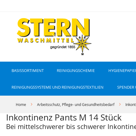
D
i
r
e
k
t
z
u
m
I
n
h
a
l
t
BASISSORTIMENT
REINIGUNGSCHEMIE
HYGIENEPAPIE
REINIGUNGSSYSTEME UND REINIGUNGSTEXTILIEN
SPENDER
Home
Arbeitsschutz, Pflege- und Gesundheitsbedarf
Inkon
Inkontinenz Pants M 14 Stück
Bei mittelschwerer bis schwerer Inkontin
Z
Z