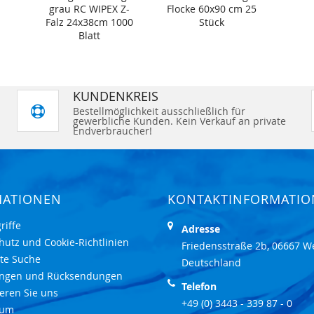
grau RC WIPEX Z-
Flocke 60x90 cm 25
Falz 24x38cm 1000
Stück
Blatt
KUNDENKREIS
Bestellmöglichkeit ausschließlich für
gewerbliche Kunden. Kein Verkauf an private
Endverbraucher!
MATIONEN
KONTAKTINFORMATI
riffe
Adresse
hutz und Cookie-Richtlinien
Friedensstraße 2b, 06667 W
rte Suche
Deutschland
ungen und Rücksendungen
Telefon
eren Sie uns
+49 (0) 3443 - 339 87 - 0
sum