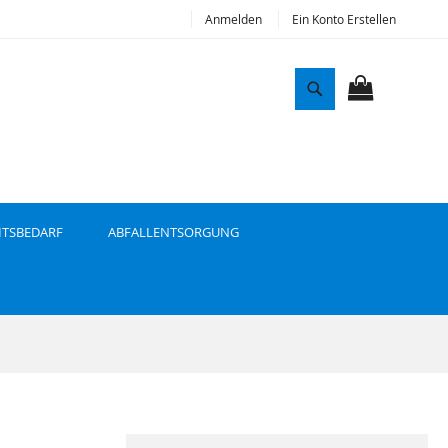
Anmelden
Ein Konto Erstellen
S
u
MEIN WAR
c
h
e
ITSBEDARF
ABFALLENTSORGUNG