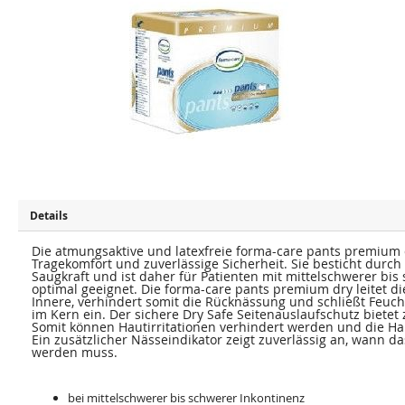
u
u
m
m
E
A
n
n
d
f
e
a
d
n
e
g
r
d
B
e
i
r
l
B
d
i
e
l
r
d
g
e
a
r
l
g
e
a
Details
r
l
i
e
e
Die atmungsaktive und latexfreie forma-care pants premium
r
s
i
Tragekomfort und zuverlässige Sicherheit. Sie besticht durch
p
e
Saugkraft und ist daher für Patienten mit mittelschwerer bis
r
s
optimal geeignet. Die forma-care pants premium dry leitet die
i
p
Innere, verhindert somit die Rücknässung und schließt Feuch
n
r
im Kern ein. Der sichere Dry Safe Seitenauslaufschutz bietet
g
i
Somit können Hautirritationen verhindert werden und die Ha
e
n
Ein zusätzlicher Nässeindikator zeigt zuverlässig an, wann d
n
g
werden muss.
e
n
bei mittelschwerer bis schwerer Inkontinenz