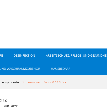
RE
DESINFEKTION
ARBEITSSCHUTZ, PFLEGE- UND GESUNDHE
 UND WASCHRAUMZUBEHÖR
HAUSBEDARF
tinenzprodukte
Inkontinenz Pants M 14 Stück
enz
Auf Lager