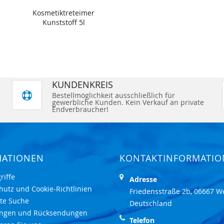
Kosmetiktreteimer
Kunststoff 5l
KUNDENKREIS
Bestellmöglichkeit ausschließlich für
gewerbliche Kunden. Kein Verkauf an private
Endverbraucher!
MATIONEN
KONTAKTINFORMATI
riffe
Adresse
hutz und Cookie-Richtlinien
Friedensstraße 2b, 06667 W
rte Suche
Deutschland
ungen und Rücksendungen
Telefon