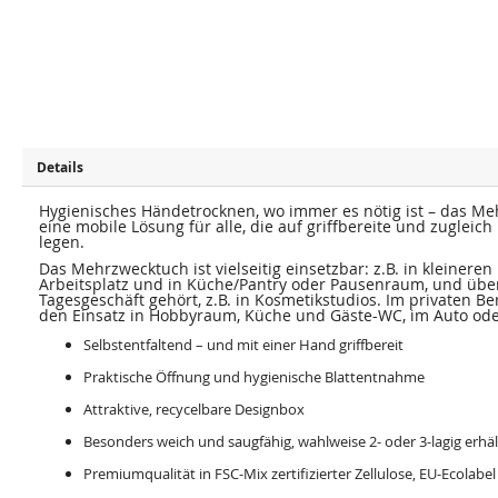
u
u
m
m
E
A
n
n
d
f
e
a
d
n
e
g
r
d
B
e
i
r
l
B
Details
d
i
e
l
r
d
Hygienisches Händetrocknen, wo immer es nötig ist – das Meh
g
e
eine mobile Lösung für alle, die auf griffbereite und zugleic
a
r
legen.
l
g
e
a
Das Mehrzwecktuch ist vielseitig einsetzbar: z.B. in kleine
r
l
Arbeitsplatz und in Küche/Pantry oder Pausenraum, und über
i
e
Tagesgeschäft gehört, z.B. in Kosmetikstudios. Im privaten Ber
e
r
den Einsatz in Hobbyraum, Küche und Gäste-WC, im Auto od
s
i
p
e
Selbstentfaltend – und mit einer Hand griffbereit
r
s
i
p
Praktische Öffnung und hygienische Blattentnahme
n
r
g
i
e
n
Attraktive, recycelbare Designbox
n
g
e
Besonders weich und saugfähig, wahlweise 2- oder 3-lagig erhäl
n
Premiumqualität in FSC-Mix zertifizierter Zellulose, EU-Ecolabel z