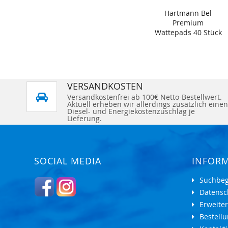
Hartmann Bel
Premium
Wattepads 40 Stück
VERSANDKOSTEN
Versandkostenfrei ab 100€ Netto-Bestellwert.
Aktuell erheben wir allerdings zusätzlich einen
Diesel- und Energiekostenzuschlag je
Lieferung.
SOCIAL MEDIA
INFOR
Suchbeg
Datensc
Erweite
Bestell