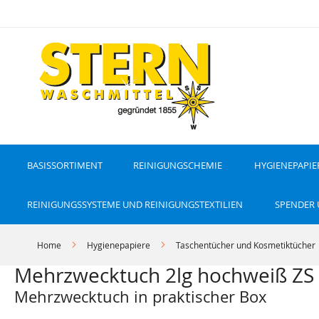
D
i
r
e
k
t
z
u
m
I
n
h
a
l
t
BASISSORTIMENT
REINIGUNGSCHEMIE
HYGIENEPAPIE
REINIGUNGSSYSTEME UND REINIGUNGSTEXTILIEN
SPENDER
Home
Hygienepapiere
Taschentücher und Kosmetiktücher
Mehrzwecktuch 2lg hochweiß ZS 
Mehrzwecktuch in praktischer Box
Z
Z