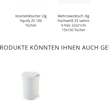
Kosmetiktücher 2lg
Mehrzwecktuch 3lg
liquify ZS 100
hochweiß ZS satino
Tücher
V-Falz 22x21cm
15x150 Tücher
(Karton)
PRODUKTE KÖNNTEN IHNEN AUCH GE