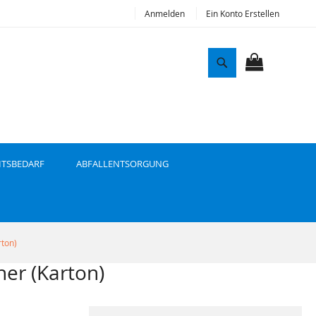
Anmelden
Ein Konto Erstellen
S
u
MEIN WAR
c
h
e
ITSBEDARF
ABFALLENTSORGUNG
rton)
er (Karton)