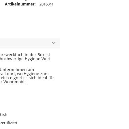
Artikelnummer:
2016041
rzwecktuch in der Box ist
h hochwertige Hygiene Wert
ren Unternehmen am
all dort, wo Hygiene zum
eich eignet es sich ideal für
er Wohnmobil.
tlich
ertifiziert