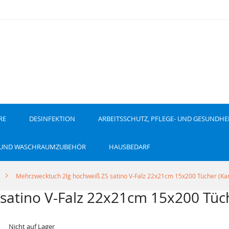
RE
DESINFEKTION
ARBEITSSCHUTZ, PFLEGE- UND GESUNDHE
 UND WASCHRAUMZUBEHÖR
HAUSBEDARF
Mehrzwecktuch 2lg hochweiß ZS satino V-Falz 22x21cm 15x200 Tücher (Ka
satino V-Falz 22x21cm 15x200 Tüch
Nicht auf Lager