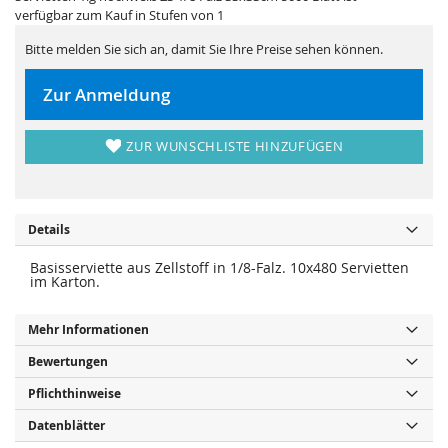
i
e
verfügbar zum Kauf in Stufen von 1
e
r
s
i
p
e
Bitte melden Sie sich an, damit Sie Ihre Preise sehen können.
r
s
i
p
n
r
Zur Anmeldung
g
i
e
n
n
g
e
ZUR WUNSCHLISTE HINZUFÜGEN
n
Details
Basisserviette aus Zellstoff in 1/8-Falz. 10x480 Servietten
im Karton.
Mehr Informationen
Bewertungen
Pflichthinweise
Datenblätter