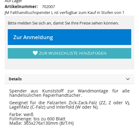
Auf Lager
r
s
i
p
Artikelnummer:
702007
n
r
JM Falthandtuchspender L ist verfügbar zum Kauf in Stufen von 1
g
i
e
n
n
g
Bitte melden Sie sich an, damit Sie Ihre Preise sehen können.
e
n
Zur Anmeldung
ZUR WUNSCHLISTE HINZUFÜGEN
Details
Spender aus Kunststoff zur Wandmontage für alle
handelsülichen Papierhandtücher.
Geeignet für die Falzarten Zick-Zack-Falz (ZZ, Z oder V),
Lagenfalz (C-Falz) und Interfold (W oder N).
Farbe: weiß
Füllmenge: bis zu 600 Blatt
Maße: 365x276x130mm (B/T/H)