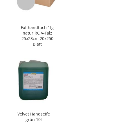
Falthandtuch 1lg
natur RC V-Falz
25x23cm 20x250
Blatt
Velvet Handseife
grün 10l