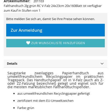
Artikelnummer:
201103
i
e
e
r
Falthandtuch 2lg grün RC V-Falz 24x23cm 20x160Blatt ist verfügbar
s
i
zum Kauf in Stufen von 1
p
e
r
s
i
p
Bitte melden Sie sich an, damit Sie Ihre Preise sehen können.
n
r
g
i
e
n
Zur Anmeldung
n
g
e
n
ZUR WUNSCHLISTE HINZUFÜGEN
Details
Saugstarke zweilagiges Papierhandtuch aus
umweltfreundlichem Recyclingpapier im praktischen
Tragepack. Das Handtuchpapier ist in V-Falz (auch als Z-
oder ZZ-Falzung bezeichnet) gelegt und eignet sich für
die meisten marktüblichen Falthandtuchspender.
aus umweltfreundlichen Recyclingpapier gefertigt
zertifiziert mit dem EU-Umweltzeichen
Farbe: grün