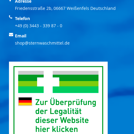
Adresse
Friedensstraße 2b, 06667 Weißenfels Deutschland
Telefon
+49 (0) 3443 - 339 87 - 0
Email
shop@sternwaschmittel.de