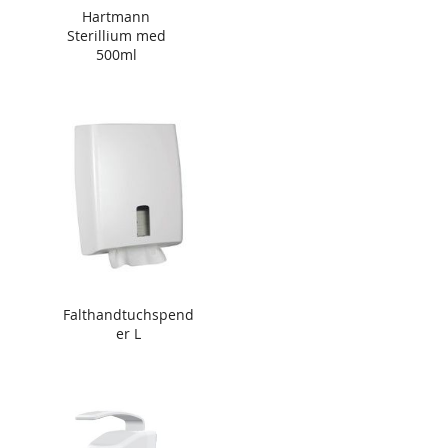
Hartmann
Sterillium med
500ml
Falthandtuchspend
er L