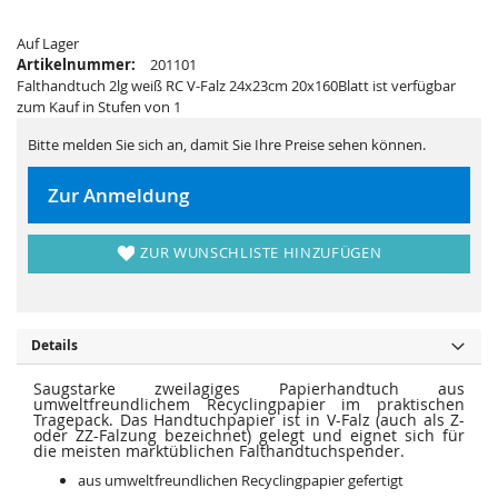
i
e
e
r
s
i
Auf Lager
p
e
Artikelnummer:
201101
r
s
i
p
Falthandtuch 2lg weiß RC V-Falz 24x23cm 20x160Blatt ist verfügbar
n
r
zum Kauf in Stufen von 1
g
i
e
n
n
g
Bitte melden Sie sich an, damit Sie Ihre Preise sehen können.
e
n
Zur Anmeldung
ZUR WUNSCHLISTE HINZUFÜGEN
Details
Saugstarke zweilagiges Papierhandtuch aus
umweltfreundlichem Recyclingpapier im praktischen
Tragepack. Das Handtuchpapier ist in V-Falz (auch als Z-
oder ZZ-Falzung bezeichnet) gelegt und eignet sich für
die meisten marktüblichen Falthandtuchspender.
aus umweltfreundlichen Recyclingpapier gefertigt