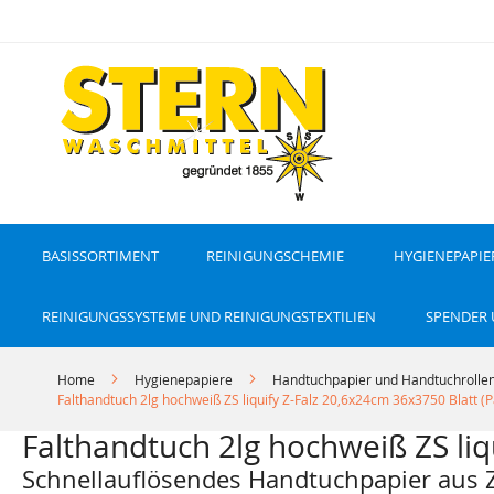
D
i
r
e
k
t
z
u
m
I
n
h
a
l
t
BASISSORTIMENT
REINIGUNGSCHEMIE
HYGIENEPAPIE
REINIGUNGSSYSTEME UND REINIGUNGSTEXTILIEN
SPENDER
Home
Hygienepapiere
Handtuchpapier und Handtuchrolle
Falthandtuch 2lg hochweiß ZS liquify Z-Falz 20,6x24cm 36x3750 Blatt (P
Falthandtuch 2lg hochweiß ZS liq
Schnellauflösendes Handtuchpapier aus Z