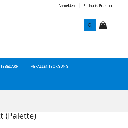
Anmelden
Ein Konto Erstellen
S
u
MEIN WAR
c
h
e
ITSBEDARF
ABFALLENTSORGUNG
 (Palette)