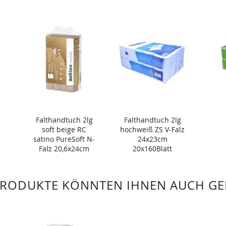
Falthandtuch 2lg
Falthandtuch 2lg
soft beige RC
hochweiß ZS V-Falz
satino PureSoft N-
24x23cm
Falz 20,6x24cm
20x160Blatt
3750 Blatt
PRODUKTE KÖNNTEN IHNEN AUCH GE