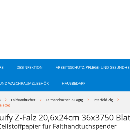
RE
DESINFEKTION
ARBEITSSCHUTZ, PFLEGE- UND GESUNDHE
 UND WASCHRAUMZUBEHÖR
HAUSBEDARF
n
Falthandtücher
Falthandtücher 2-Lagig
Interfold 2lg
alette)
uify Z-Falz 20,6x24cm 36x3750 Blatt
ellstoffpapier für Falthandtuchspender