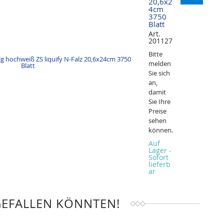
20,6x2
4cm
3750
Blatt
Art.
201127
Bitte
melden
Sie sich
an,
damit
Sie Ihre
Preise
sehen
können.
Auf
Lager -
Sofort
lieferb
ar
GEFALLEN KÖNNTEN!