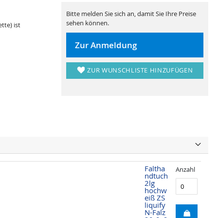
Bitte melden Sie sich an, damit Sie Ihre Preise
sehen können.
tte) ist
Zur Anmeldung
ZUR WUNSCHLISTE HINZUFÜGEN
Faltha
Anzahl
ndtuch
2lg
hochw
eiß ZS
liquify
N-Falz