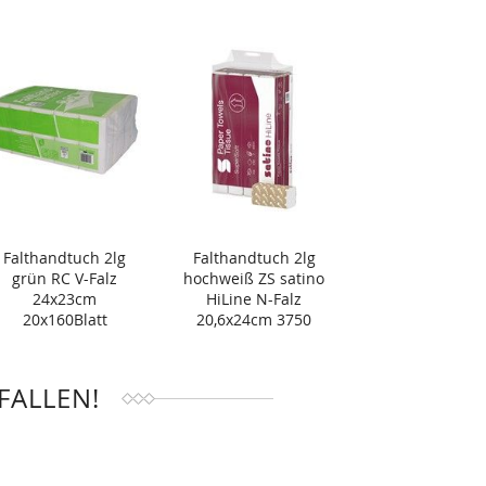
Falthandtuch 2lg
Falthandtuch 2lg
grün RC V-Falz
hochweiß ZS satino
24x23cm
HiLine N-Falz
20x160Blatt
20,6x24cm 3750
Blatt
FALLEN!