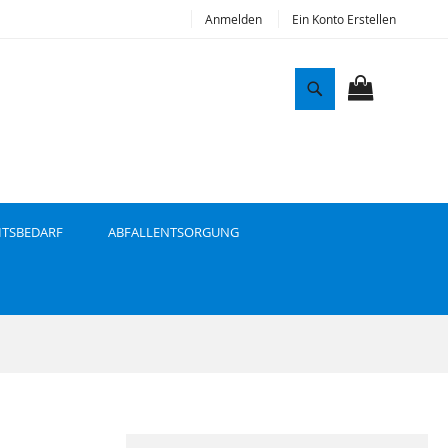
Anmelden
Ein Konto Erstellen
S
u
MEIN WAR
c
h
e
ITSBEDARF
ABFALLENTSORGUNG