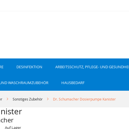
RE
DESINFEKTION
ARBEITSSCHUTZ, PFLEGE- UND GESUNDHE
 UND WASCHRAUMZUBEHÖR
HAUSBEDARF
er
Sonstiges Zubehör
Dr. Schumacher Dosierpumpe Kanister
nister
acher
Auf Lager