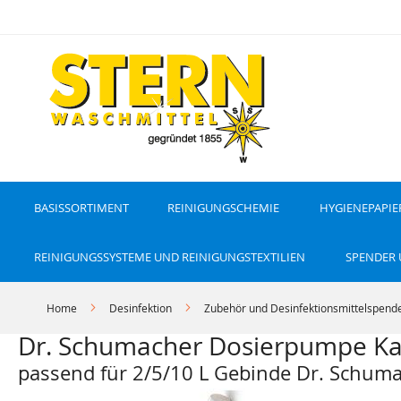
D
i
r
e
k
t
z
u
m
I
n
h
a
l
t
BASISSORTIMENT
REINIGUNGSCHEMIE
HYGIENEPAPIE
REINIGUNGSSYSTEME UND REINIGUNGSTEXTILIEN
SPENDER
Home
Desinfektion
Zubehör und Desinfektionsmittelspend
Dr. Schumacher Dosierpumpe Ka
passend für 2/5/10 L Gebinde Dr. Schum
Z
Z