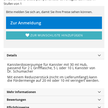
i
e
Stufen von 1
e
r
s
i
p
e
Bitte melden Sie sich an, damit Sie Ihre Preise sehen können.
r
s
i
p
n
r
Zur Anmeldung
g
i
e
n
n
g
e
ZUR WUNSCHLISTE HINZUFÜGEN
n
Details
Kanisterdosierpumpe für Kanister mit 30 ml Hub,
passend für 2 L Griffflasche, 5 L oder 10 L Kanister von
Dr. Schumacher
Mit einem Reduizierstück (nicht im Lieferumfang!) kann
die Fördermenge auf 20 ml oder 10 ml veringert werden.
Mehr Informationen
Bewertungen
Pflichthinweise