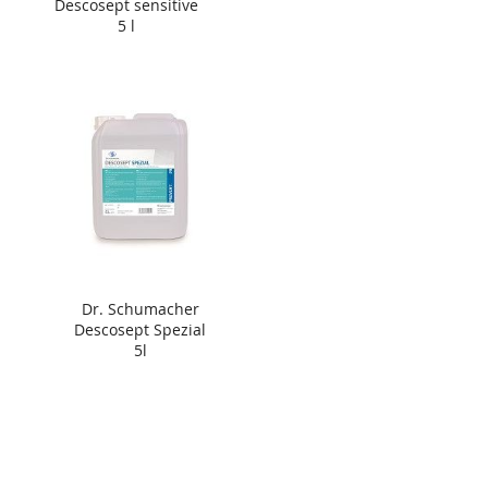
Descosept sensitive
5 l
Dr. Schumacher
Descosept Spezial
5l