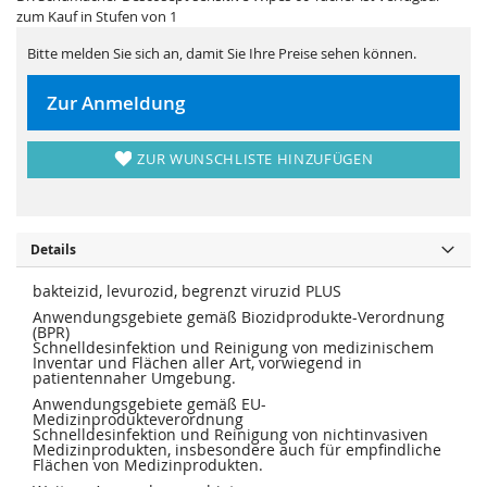
i
e
zum Kauf in Stufen von 1
e
r
s
i
p
e
Bitte melden Sie sich an, damit Sie Ihre Preise sehen können.
r
s
i
p
n
r
Zur Anmeldung
g
i
e
n
n
g
e
ZUR WUNSCHLISTE HINZUFÜGEN
n
Details
bakteizid, levurozid, begrenzt viruzid PLUS
Anwendungsgebiete gemäß Biozidprodukte-Verordnung
(BPR)
Schnelldesinfektion und Reinigung von medizinischem
Inventar und Flächen aller Art, vorwiegend in
patientennaher Umgebung.
Anwendungsgebiete gemäß EU-
Medizinprodukteverordnung
Schnelldesinfektion und Reinigung von nichtinvasiven
Medizinprodukten, insbesondere auch für empfindliche
Flächen von Medizinprodukten.