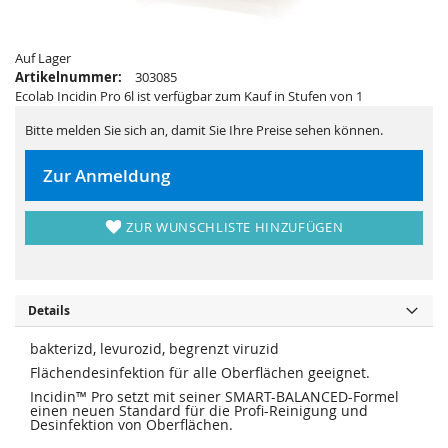
i
e
e
r
s
i
p
e
Auf Lager
r
s
i
p
Artikelnummer:
303085
n
r
Ecolab Incidin Pro 6l ist verfügbar zum Kauf in Stufen von 1
g
i
e
n
n
g
Bitte melden Sie sich an, damit Sie Ihre Preise sehen können.
e
n
Zur Anmeldung
ZUR WUNSCHLISTE HINZUFÜGEN
Details
bakterizd, levurozid, begrenzt viruzid
Flächendesinfektion für alle Oberflächen geeignet.
Incidin™ Pro setzt mit seiner SMART-BALANCED-Formel
einen neuen Standard für die Profi-Reinigung und
Desinfektion von Oberflächen.