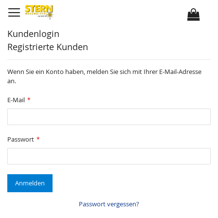
D
i
r
e
k
Kundenlogin
t
z
Registrierte Kunden
u
m
I
n
Wenn Sie ein Konto haben, melden Sie sich mit Ihrer E-Mail-Adresse
h
a
an.
l
t
E-Mail
Passwort
Anmelden
Passwort vergessen?