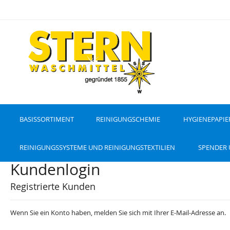
D
i
r
e
k
t
z
u
m
I
n
h
a
l
t
BASISSORTIMENT
REINIGUNGSCHEMIE
HYGIENEPAPIE
REINIGUNGSSYSTEME UND REINIGUNGSTEXTILIEN
SPENDER
Kundenlogin
Registrierte Kunden
Wenn Sie ein Konto haben, melden Sie sich mit Ihrer E-Mail-Adresse an.