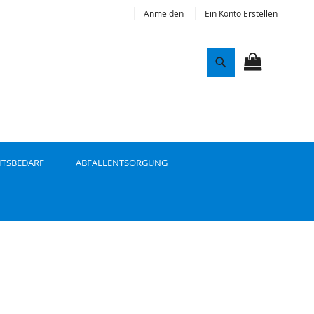
Anmelden
Ein Konto Erstellen
S
u
MEIN WAR
c
h
e
ITSBEDARF
ABFALLENTSORGUNG