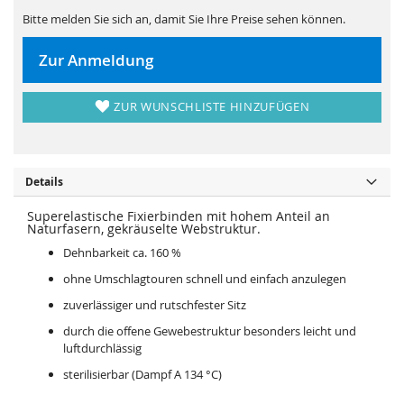
s
i
p
e
Bitte melden Sie sich an, damit Sie Ihre Preise sehen können.
r
s
i
p
n
r
Zur Anmeldung
g
i
e
n
n
g
e
ZUR WUNSCHLISTE HINZUFÜGEN
n
Details
Superelastische Fixierbinden mit hohem Anteil an
Naturfasern, gekräuselte Webstruktur.
Dehnbarkeit ca. 160 %
ohne Umschlagtouren schnell und einfach anzulegen
zuverlässiger und rutschfester Sitz
durch die offene Gewebestruktur besonders leicht und
luftdurchlässig
sterilisierbar (Dampf A 134 °C)