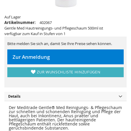
i
e
e
r
s
i
p
e
Auf Lager
r
s
i
p
Artikelnummer:
402067
n
r
Gentle Med Hautreinigungs- und Pflegeschaum 500ml ist
g
i
e
n
verfügbar zum Kauf in Stufen von 1
n
g
e
Bitte melden Sie sich an, damit Sie Ihre Preise sehen können.
n
Zur Anmeldung
ZUR WUNSCHLISTE HINZUFÜGEN
Details
Der Meditrade Gentle® Med Reinigungs- & Pflegeschaum
zur schnellen und schonenden Reinigung und Pflege der
Haut, auch bei Inkontinenz, Anus praeter und
bettlägerigen Patienten. Der hautreinigende
Pflegeschaum enthält rückfettende sowie
geruchsbindende Substanzen.