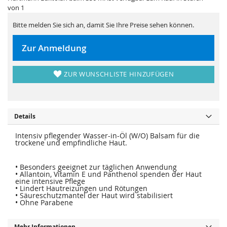
i
e
von 1
e
r
s
i
p
e
Bitte melden Sie sich an, damit Sie Ihre Preise sehen können.
r
s
i
p
n
r
Zur Anmeldung
g
i
e
n
n
g
e
ZUR WUNSCHLISTE HINZUFÜGEN
n
Details
Intensiv pflegender Wasser-in-Öl (W/O) Balsam für die
trockene und empfindliche Haut.
• Besonders geeignet zur täglichen Anwendung
• Allantoin, Vitamin E und Panthenol spenden der Haut
eine intensive Pflege
• Lindert Hautreizungen und Rötungen
• Säureschutzmantel der Haut wird stabilisiert
• Ohne Parabene
Mehr Informationen