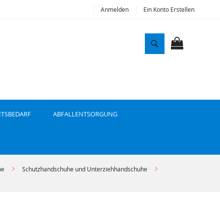
Anmelden
Ein Konto Erstellen
S
u
MEIN WAR
c
h
e
ITSBEDARF
ABFALLENTSORGUNG
he
Schutzhandschuhe und Unterziehhandschuhe