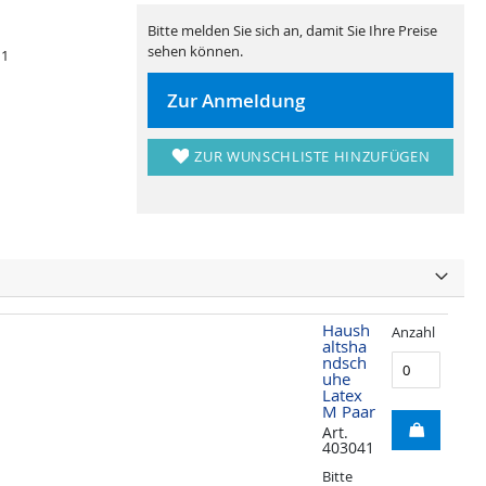
Bitte melden Sie sich an, damit Sie Ihre Preise
sehen können.
 1
Zur Anmeldung
ZUR WUNSCHLISTE HINZUFÜGEN
Haush
Anzahl
altsha
ndsch
uhe
Latex
M Paar
Art.
403041
Bitte