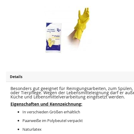
Z
Z
u
u
m
m
E
A
n
n
d
f
e
a
d
n
e
g
r
d
B
e
i
r
l
B
d
i
e
l
r
d
g
e
a
r
l
g
e
a
Details
r
l
i
e
e
Besonders gut geeignet für Reinigungsarbeiten, zum Spülen,
r
s
i
oder Tierpflege. Wegen der Lebensmitteleignung darf er auß
p
e
Küche und Lebensmittelverarbeitung eingesetzt werden.
r
s
i
Eigenschaften und Kennzeichnung:
p
n
r
g
i
In verschieden Größen erhältlich
e
n
n
g
Paarweiße im Polybeutel verpackt
e
n
Naturlatex