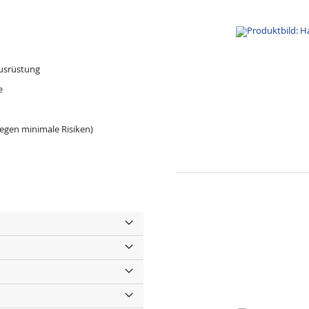
ausrüstung
e
gegen minimale Risiken)