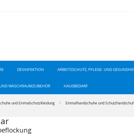
RE
DESINFEKTION
ARBEITSSCHUTZ, PFLEGE- UND GESUNDHE
 UND WASCHRAUMZUBEHÖR
HAUSBEDARF
chuhe und Einmalschutzkleidung
Einmalhandschuhe und Schutzhandschu
aar
eflockung