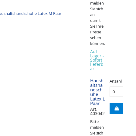
melden
Sie sich
an,
damit
Sie Ihre
Preise
sehen
können.
Auf
Lager -
Sofort
lieferb
ar
Haush
Anzahl
altsha
ndsch
uhe
Latex L
Paar
Art.
403042
Bitte
melden
Sie sich