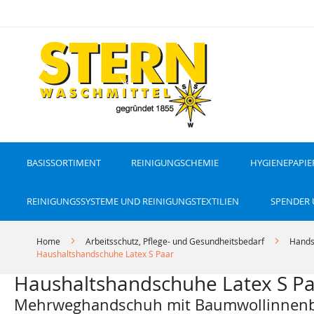
D
i
r
e
k
t
z
u
m
I
n
h
a
l
t
BASISSORTIMENT
REINIGUNGSCHEMIE
HYGIENEPAPIE
REINIGUNGSSYSTEME UND REINIGUNGSTEXTILIEN
SPENDER
Home
Arbeitsschutz, Pflege- und Gesundheitsbedarf
Hands
Haushaltshandschuhe Latex S Paar
Haushaltshandschuhe Latex S P
Mehrweghandschuh mit Baumwollinnenb