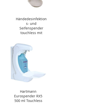
Händedesinfektion
s- und
Seifenspender
touchless mit
Abtropfschale 500
ml
Hartmann
Eurospender RX5
500 ml Touchless