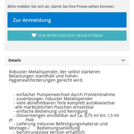
s
i
p
e
Bitte melden Sie sich an, damit Sie Ihre Preise sehen können.
r
s
i
p
n
r
Zur Anmeldung
g
i
e
n
n
g
e
ZUR WUNSCHLISTE HINZUFÜGEN
n
Details
Robuster Metallspender, der selbst stärkeren
Belastungen standhält und hohen
Hygieneanforderungen gerecht wird.
- einfacher Pumpenwechsel durch Frontentnahme
- zuverlässiger, robuster Metallspender
- viele abnehmbaren Teile komplett autoklavierbar
-alle marktüblichen Flaschen einsetzbar
- einfache Bedienung und Reinigung
- Dosiermengen einstellbar auf ca. 0,75 ml bis 1,5 ml
je Hub
- Lieferung inklusive Befestigungsmaterial und
Montage-/ Bedienungsanleitung
- berührungslose Version erhältlich