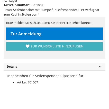
Auf Lager
r
s
i
p
Artikelnummer:
701068
n
r
Ersatz Seifenbehälter mit Pumpe für Seifenspender 1l ist verfügbar
g
i
e
n
zum Kauf in Stufen von 1
n
g
e
Bitte melden Sie sich an, damit Sie Ihre Preise sehen können.
n
Zur Anmeldung
ZUR WUNSCHLISTE HINZUFÜGEN
Details
Inneneinheit für Seifenspender 1 lpassend für:
Artikel: 701007