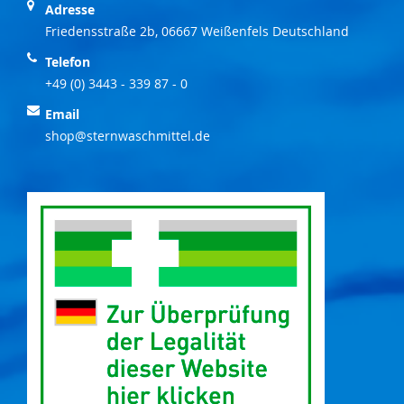
Adresse
Friedensstraße 2b, 06667 Weißenfels Deutschland
Telefon
+49 (0) 3443 - 339 87 - 0
Email
shop@sternwaschmittel.de