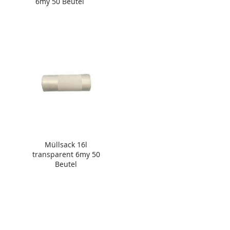
6my 50 Beutel
Müllsack 16l
transparent 6my 50
Beutel