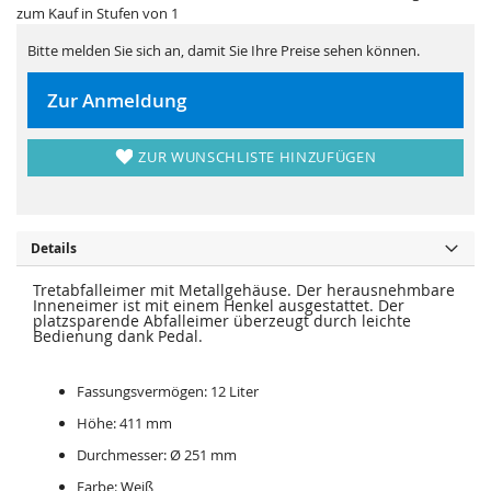
i
e
zum Kauf in Stufen von 1
e
r
s
i
p
Bitte melden Sie sich an, damit Sie Ihre Preise sehen können.
e
r
s
i
p
n
r
Zur Anmeldung
g
i
e
n
n
g
e
ZUR WUNSCHLISTE HINZUFÜGEN
n
Details
Tretabfalleimer mit Metallgehäuse. Der herausnehmbare
Inneneimer ist mit einem Henkel ausgestattet. Der
platzsparende Abfalleimer überzeugt durch leichte
Bedienung dank Pedal.
Fassungsvermögen: 12 Liter
Höhe: 411 mm
Durchmesser: Ø 251 mm
Farbe: Weiß