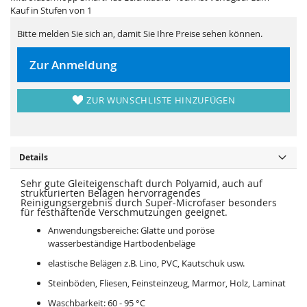
i
e
Kauf in Stufen von 1
e
r
s
i
p
e
Bitte melden Sie sich an, damit Sie Ihre Preise sehen können.
r
s
i
p
n
r
Zur Anmeldung
g
i
e
n
n
g
e
ZUR WUNSCHLISTE HINZUFÜGEN
n
Details
Sehr gute Gleiteigenschaft durch Polyamid, auch auf
strukturierten Belägen hervorragendes
Reinigungsergebnis durch Super-Microfaser besonders
für festhaftende Verschmutzungen geeignet.
Anwendungsbereiche: Glatte und poröse
wasserbeständige Hartbodenbeläge
elastische Belägen z.B. Lino, PVC, Kautschuk usw.
Steinböden, Fliesen, Feinsteinzeug, Marmor, Holz, Laminat
Waschbarkeit: 60 - 95 °C