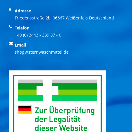
Adresse
Friedensstraße 2b, 06667 Weißenfels Deutschland
Telefon
+49 (0) 3443 - 339 87 - 0
Email
shop@sternwaschmittel.de