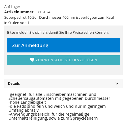
e
a
r
l
Auf Lager
i
e
Artikelnummer:
602024
e
r
s
Superpad rot 16 Zoll Durchmesser 406mm ist verfügbar zum Kauf
i
p
e
in Stufen von 1
r
s
i
p
n
r
Bitte melden Sie sich an, damit Sie Ihre Preise sehen können.
g
i
e
n
n
g
Zur Anmeldung
e
n
ZUR WUNSCHLISTE HINZUFÜGEN
Details
-geeignet für alle Einscheibenmaschinen und
Scheuersaugautomaten mit gegebenen Durchmesser
-hohe Langlebigkeit
-die Pads sind fein und weich und nur in geringem
Umfang abrasiv
-Anwendungsbereich: für die regelmäßige
Unterhaltsreinigung, sowie zum Spraycleanern