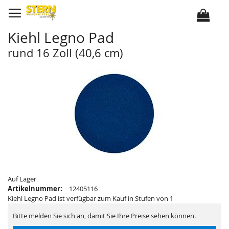
D
i
r
e
k
Kiehl Legno Pad
t
z
u
rund 16 Zoll (40,6 cm)
m
I
Z
Z
n
u
u
h
m
m
a
E
A
l
n
n
t
d
f
e
a
d
n
e
g
r
d
B
e
i
r
l
B
d
i
e
l
r
d
g
e
a
r
Auf Lager
l
g
Artikelnummer:
12405116
e
a
r
l
Kiehl Legno Pad ist verfügbar zum Kauf in Stufen von 1
i
e
e
r
Bitte melden Sie sich an, damit Sie Ihre Preise sehen können.
s
i
p
e