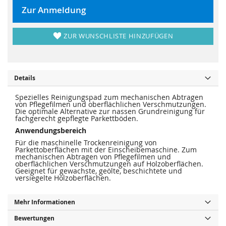
r
s
i
p
Zur Anmeldung
n
r
g
i
e
n
n
g
ZUR WUNSCHLISTE HINZUFÜGEN
e
n
Details
Spezielles Reinigungspad zum mechanischen Abtragen
von Pflegefilmen und oberflächlichen Verschmutzungen.
Die optimale Alternative zur nassen Grundreinigung für
fachgerecht gepflegte Parkettböden.
Anwendungsbereich
Für die maschinelle Trockenreinigung von
Parkettoberflächen mit der Einscheibemaschine. Zum
mechanischen Abtragen von Pflegefilmen und
oberflächlichen Verschmutzungen auf Holzoberflächen.
Geeignet für gewachste, geölte, beschichtete und
versiegelte Holzoberflächen.
Mehr Informationen
Bewertungen