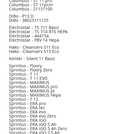
Columbus - ST 11 pro
Columbus - ST 11pro+
Columbus - 21151100
DiBo - P13 D
DiBo - 38023111125
Electrostar - TS 711 Basic
Electrostar - TS 714 RTS HEPA
Electrostar - 444154
Electrostar - FBV 14 Hepa
Hako - Cleanserv S11 Eco
Hako - Cleanserv S13 Eco
Kenter - Silent 11 Basic
Sprintus - Floory
Sprintus - Floory Zero
Sprintus - T 11
Sprintus - T 11 EVO
Sprintus - MAXIMUS
Sprintus - MAXIMUS pro
Sprintus - MAXIMUS pt
Sprintus - MAXIMUS Hepa
Sprintus - T 12
Sprintus - ERA pro
Sprintus - ERA tec
Sprintus - ERA evo
Sprintus - ERA evo Zero
Sprintus - ERA iGO
Sprintus - ERA iGO 5 Ah
Sprintus - ERA iGO 5 Ah Zero
Sprintus - ERA iGO 7,5 Ah