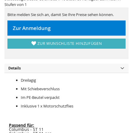
i
e
Stufen von 1
e
r
s
i
p
e
Bitte melden Sie sich an, damit Sie Ihre Preise sehen können.
r
s
i
p
n
r
Zur Anmeldung
g
i
e
n
n
g
e
ZUR WUNSCHLISTE HINZUFÜGEN
n
Details
Dreilagig
Mit Schiebeverschluss
Im PE-Beutel verpackt
Inklusive 1 x Motorschutzflies
Passend für:
Columbus - ST 11