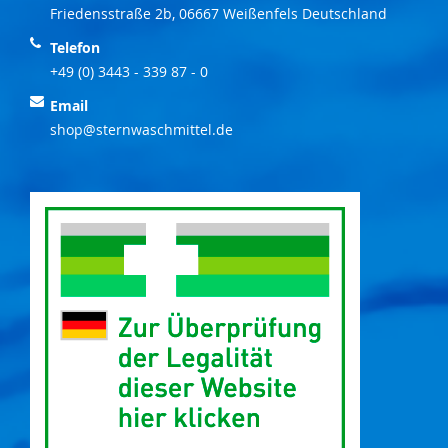
Friedensstraße 2b, 06667 Weißenfels Deutschland
Telefon
+49 (0) 3443 - 339 87 - 0
Email
shop@sternwaschmittel.de