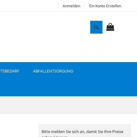
Anmelden
Ein Konto Erstellen
S
u
MEIN WAR
c
h
e
ITSBEDARF
ABFALLENTSORGUNG
Bitte melden Sie sich an, damit Sie Ihre Preise