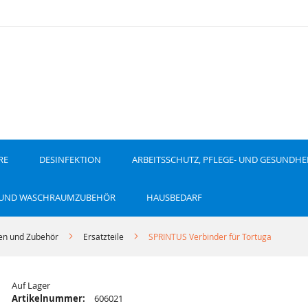
RE
DESINFEKTION
ARBEITSSCHUTZ, PFLEGE- UND GESUNDHE
 UND WASCHRAUMZUBEHÖR
HAUSBEDARF
en und Zubehör
Ersatzteile
SPRINTUS Verbinder für Tortuga
Auf Lager
Artikelnummer:
606021