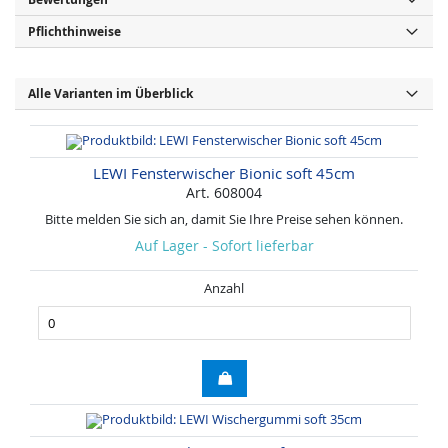
n
Pflichthinweise
f
o
r
m
Alle Varianten im Überblick
a
t
i
o
LEWI Fensterwischer Bionic soft 45cm
n
Art. 608004
e
Bitte melden Sie sich an, damit Sie Ihre Preise sehen können.
n
Auf Lager - Sofort lieferbar
Anzahl