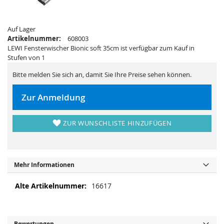
i
e
e
r
s
i
p
e
Auf Lager
r
s
i
p
Artikelnummer:
608003
n
r
LEWI Fensterwischer Bionic soft 35cm ist verfügbar zum Kauf in
g
i
e
n
Stufen von 1
n
g
e
Bitte melden Sie sich an, damit Sie Ihre Preise sehen können.
n
Zur Anmeldung
ZUR WUNSCHLISTE HINZUFÜGEN
Mehr Informationen
M
16617
e
h
r
I
Bewertungen