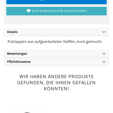
n
r
g
i
e
n
n
g
ZUR WUNSCHLISTE HINZUFÜGEN
e
n
Details
Putzlappen aus aufgearbeiteten Stoffen, bunt gemischt.
Bewertungen
Pflichthinweise
WIR HABEN ANDERE PRODUKTE
GEFUNDEN, DIE IHNEN GEFALLEN
KÖNNTEN!