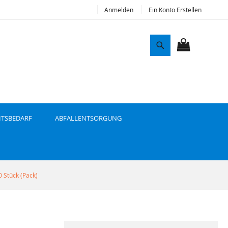
Anmelden
Ein Konto Erstellen
S
u
MEIN WAR
c
h
e
ITSBEDARF
ABFALLENTSORGUNG
 Stück (Pack)