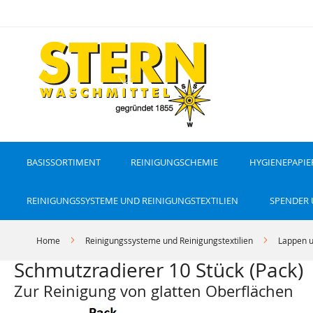
D
i
r
e
k
t
z
u
m
I
n
h
a
l
t
BASISSORTIMENT
REINIGUNGSCHEMIE
HYGIENEPAPIE
REINIGUNGSSYSTEME UND REINIGUNGSTEXTILIEN
SPENDER
Home
Reinigungssysteme und Reinigungstextilien
Lappen 
Schmutzradierer 10 Stück (Pack)
Zur Reinigung von glatten Oberflächen
Z
Z