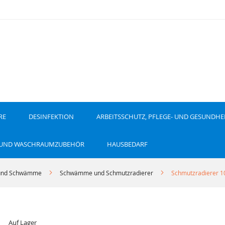
RE
DESINFEKTION
ARBEITSSCHUTZ, PFLEGE- UND GESUNDHE
 UND WASCHRAUMZUBEHÖR
HAUSBEDARF
und Schwämme
Schwämme und Schmutzradierer
Schmutzradierer 10
Auf Lager