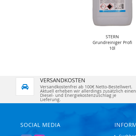
STERN
Grundreiniger Profi
10l
VERSANDKOSTEN
Versandkostenfrei ab 100€ Netto-Bestellwert.
Aktuell erheben wir allerdings zusätzlich einen
Diesel- und Energiekostenzuschlag je
Lieferung.
SOCIAL MEDIA
INFOR