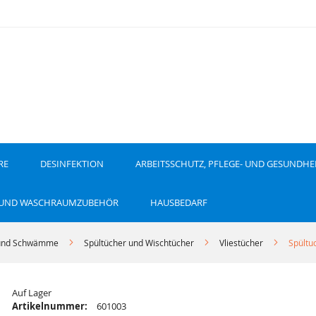
RE
DESINFEKTION
ARBEITSSCHUTZ, PFLEGE- UND GESUNDHE
 UND WASCHRAUMZUBEHÖR
HAUSBEDARF
und Schwämme
Spültücher und Wischtücher
Vliestücher
Spültu
Auf Lager
Artikelnummer:
601003