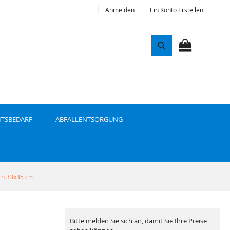
Anmelden
Ein Konto Erstellen
S
u
MEIN WAR
c
h
e
ITSBEDARF
ABFALLENTSORGUNG
ch 33x35 cm
Bitte melden Sie sich an, damit Sie Ihre Preise